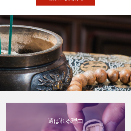
Warning
: Undefined variable $design2_ic_overlay_color in
/home/uscreign003/shogen-hp.com/public_html/wp-
content/themes/fake_tcd074/page-design2.php
on line
143
選ばれる理由